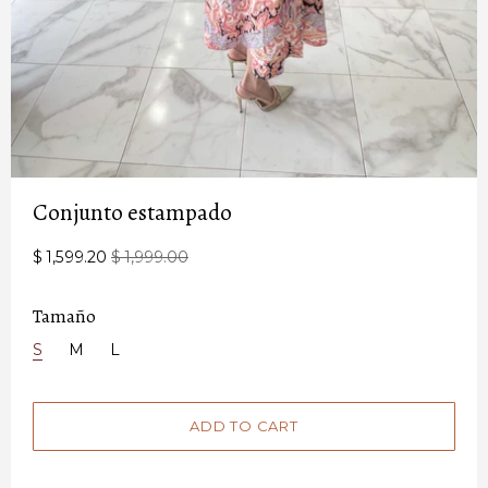
Conjunto estampado
$ 1,599.20
$ 1,999.00
Tamaño
S
M
L