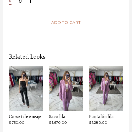
S
M
L
Related Looks
Corset de encaje
Saco lila
Pantalón lila
$ 750.00
$ 1,670.00
$ 1,280.00