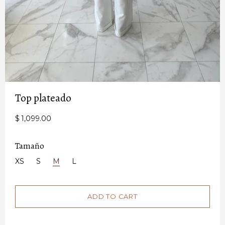
Top plateado
$ 1,099.00
Tamaño
XS
S
M
L