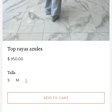
Top rayas azules
$ 950.00
Talla
S
M
L