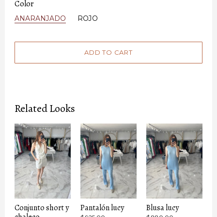
Color
ANARANJADO
ROJO
Related Looks
Conjunto short y
Pantalón lucy
Blusa lucy
chaleco